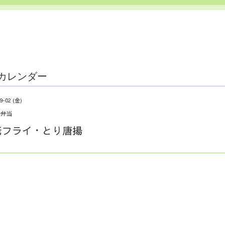
カレンダー
9-02 (金)
弁当
老フライ・とり唐揚