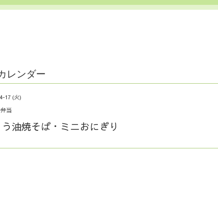
カレンダー
4-17 (火)
弁当
ょう油焼そば・ミニおにぎり